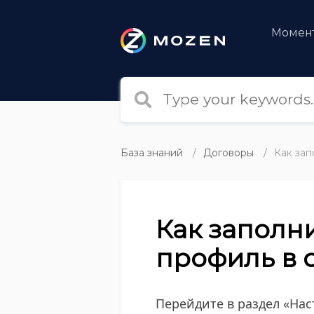
Момен
База знаний
Договоры
Как зап
Как заполн
профиль в 
Перейдите в раздел «На