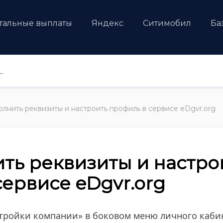
тальные выплаты
Яндекс
Ситимобил
Ба
олнить реквизиты и настроить профиль в сервисе eDgvr.org
ить реквизиты и настро
сервисе eDgvr.org
стройки компании» в боковом меню личного каб