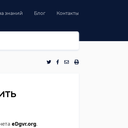
за знаний
Блог
Контакты
ить
инета
eDgvr.org
.