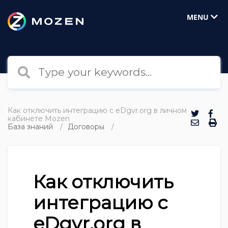
MENU
Как отключить интеграцию с eDgvr.org в личном
кабинете Mozen
База знаний
Договоры
Как отключить
интеграцию с
eDgvr.org в