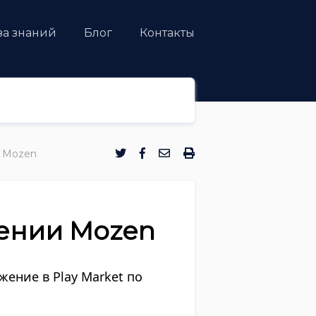
за знаний
Блог
Контакты
и Mozen
ении Mozen
ение в Play Market по